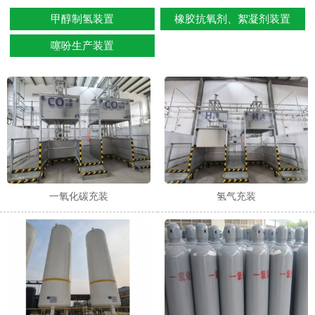
甲醇制氢装置
橡胶抗氧剂、絮凝剂装置
噻吩生产装置
1
2
一氧化碳充装
氢气充装