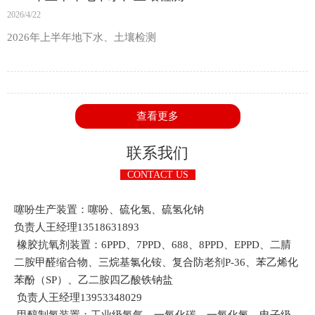
2026/4/22
2026年上半年地下水、土壤检测
查看更多
联系我们
CONTACT US
噻吩生产装置：噻吩、硫化氢、硫氢化钠
负责人王经理13518631893
橡胶抗氧剂装置：6PPD、7PPD、688、8PPD、EPPD、二腈
二胺甲醛缩合物、三烷基氯化铵、复合防老剂P-36、苯乙烯化
苯酚（SP）、乙二胺四乙酸铁钠盐
负责人王经理13953348029